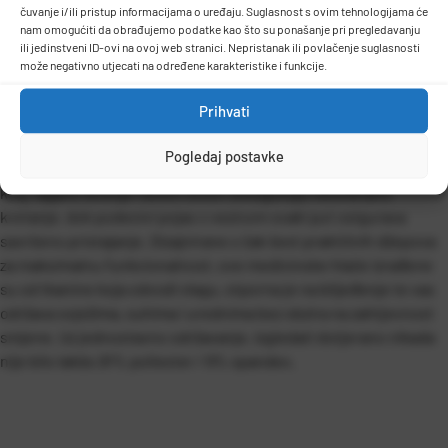
čuvanje i/ili pristup informacijama o uređaju. Suglasnost s ovim tehnologijama će
nam omogućiti da obrađujemo podatke kao što su ponašanje pri pregledavanju
ili jedinstveni ID-ovi na ovoj web stranici. Nepristanak ili povlačenje suglasnosti
OPIS PROIZVODA
može negativno utjecati na određene karakteristike i funkcije.
Prihvati
Hlače Rebecca s vezicom i blago zvonastim nogavicama pružaju
Pogledaj postavke
cjelodnevnu udobnost uz moderan, profinjen izgled. Opušteni
kroj, lagano širenje i bočni otvori omogućuju nesmetano
kretanje, dok podesivi pojas s vezicom svaki put osigurava
savršeno pristajanje. Dizajnirane s čak šest praktičnih džepova
za maksimalnu funkcionalnost, ove medicinske hlače izrađene
su od tkanine koja odvodi vlagu, otporna je na blijeđenje te vas
održava svježima, suhima i urednima bez obzira na zahtjevnost
smjene. Uz jednostavno održavanje, izgledati dotjerano nikada
nije bilo lakše.91% poliester / 9% spandex.