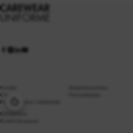
Kontakt
Besplatna dostava
O nama
Personalizacija
Upravljanje
Povrat, zamjene i reklamacije
kolačićima
B2B korisnici
Studentski popust