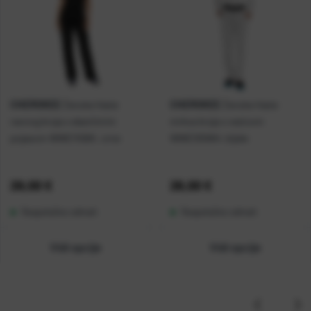
CHEROKEE
CHEROKEE
Ženske hlače
Ženske hlače
ravnog kroja s elastičnim
mrkva kroja s vezicom
pojasom WWE110BK, crne
WWE105WH, bijele
29,00 €
26,00 €
Raspoloživo odmah
Raspoloživo odmah
Vidi opcije
Vidi opcije