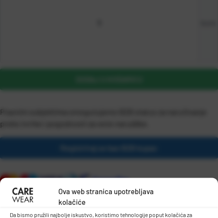
kom
DODAJ U KOŠARICU
Pravnim subjektima omogućujemo B2B status za naručivanje
preko tvrtke i pogodnosti za veće narudžbe.
Registriraj se kao B2B kupac
Ova web stranica upotrebljava
kolačiće
Da bismo pružili najbolje iskustvo, koristimo tehnologije poput kolačića za