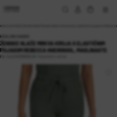
Naslovna
\
Hlače
\
Ženske hlače
\
Ženske hlače mrkva kroja s elastičnim pojasom Rebecca
HEALING HANDS
ŽENSKE HLAČE MRKVA KROJA S ELASTIČNIM
POJASOM REBECCA HHE9560OL, MASLINASTE
Raspoloživo odmah
Kat. broj:
HHE9560OLS