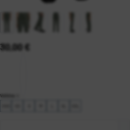
30,00
€
Veličina
:
S
XXS
XS
S
M
L
XL
XXL