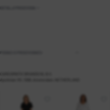
DETALJI PROIZVODA
PODACI O PROIZVOĐAČU
CAREISMATIC BRANDS NL B.V.
Apollolan 151, 1066, Amsterdam, NETHERLAND