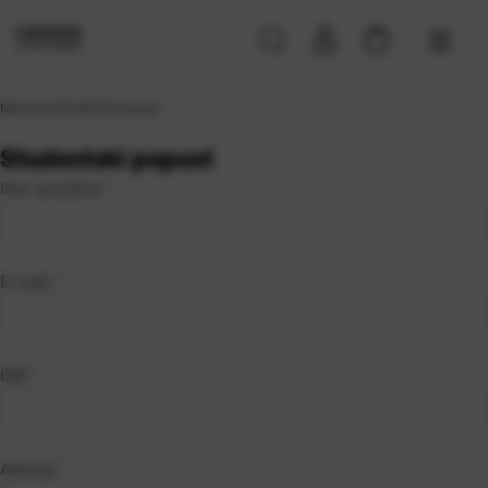
Naslovna
\
Studentski popust
Studentski popust
Ime i prezime
*
E-mail
*
OIB
*
Adresa
*