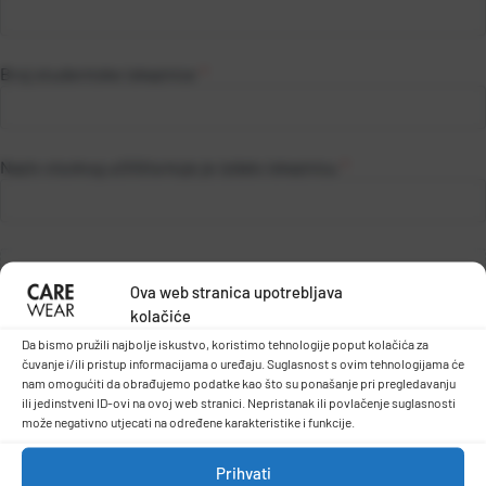
Broj studentske iskaznice
*
Naziv visokog učilišta koje je izdalo iskaznicu
*
Ova web stranica upotrebljava
kolačiće
Da bismo pružili najbolje iskustvo, koristimo tehnologije poput kolačića za
čuvanje i/ili pristup informacijama o uređaju. Suglasnost s ovim tehnologijama će
nam omogućiti da obrađujemo podatke kao što su ponašanje pri pregledavanju
ili jedinstveni ID-ovi na ovoj web stranici. Nepristanak ili povlačenje suglasnosti
Upload skenirane iskaznice
može negativno utjecati na određene karakteristike i funkcije.
.JPG / .PNG / .PDF / .DOC / .DOCX
Prihvati