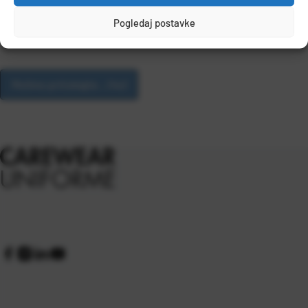
Pogledaj postavke
Prihvaćam da tvrtka Carewear d.o.o. pohrani moje podatke
*
u svrhu obrade zahtjeva.
Molimo pričekajte... (4s)