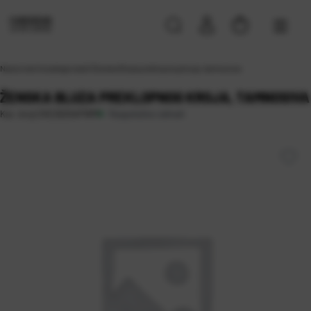
Naslovna
\
Uncategorized
\
Ženska Bluza preklopnog kroja, tamnosiva
ŽENSKA BLUZA PREKLOPNOG KROJA, TAMNOSIVA
Raspoloživo odmah
Kat. broj:
CKE2625APWM