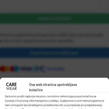
DODAJ U KOŠARICU
Pravnim subjektima omogućujemo B2B status za naručivanje
preko tvrtke i pogodnosti za veće narudžbe.
Registriraj se kao B2B kupac
Ova web stranica upotrebljava
kolačiće
Da bismo pružili najbolje iskustvo, koristimo tehnologije poput kolačića za
čuvanje i/ili pristup informacijama o uređaju. Suglasnost s ovim tehnologijama će
DETALJI PROIZVODA
nam omogućiti da obrađujemo podatke kao što su ponašanje pri pregledavanju