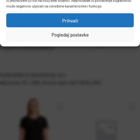
ili jedinstveni ID-ovi na ovoj web stranici. Nepristanak ili povlačenje suglasnosti
može negativno utjecati na određene karakteristike i funkcije.
Prihvati
Pogledaj postavke
PODACI O PROIZVOĐAČU
CAREISMATIC BRANDS NL B.V.
Apollolan 151, 1066, Amsterdam, NETHERLAND